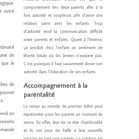
ogique.
comportement des deux parents allie à la
e votre
fois autorité et souplesse afin d’avoir une
relation saine avec les enfants. Trop
d’autorité rend la communication difficile
entre parents et enfants. Quant à l’inverse,
tinuité
ça produit chez l’enfant un sentiment de
mune de
liberté totale où les limites n’existent pas.
 que le
C’est pourquoi il faut savamment doser son
autorité dans l’éducation de ses enfants.
Accompagnement à la
lieu de
pouvoir
parentalité
s.
La venue au monde du premier bébé peut
rend en
représenter pour les parents un moment de
 besoins
stress. En effet, leur vie va être chamboulée
demande
et ils ont peur de faillir à leur nouvelle
mission en tant que parents. La solution est