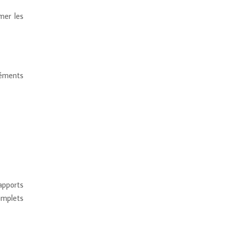
mer les
léments
apports
complets