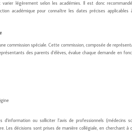
ut varier légèrement selon les académies. Il est donc recommand
ection académique pour connaître les dates précises applicables 
n
ar une commission spéciale. Cette commission, composée de représent
e représentants des parents d’élèves, évalue chaque demande en fonc
igine
information ou solliciter l’avis de professionnels (médecins sco
re. Les décisions sont prises de manière collégiale, en cherchant à c