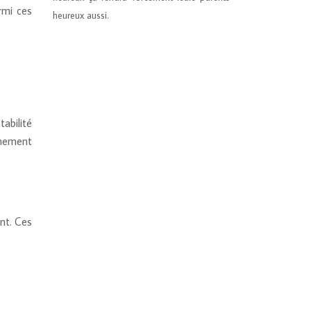
rmi ces
heureux aussi.
abilité
nnement
ent. Ces