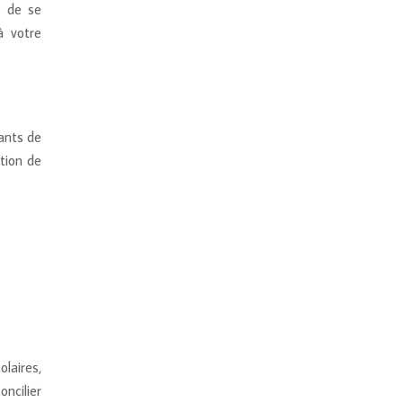
é de se
à votre
ants de
tion de
laires,
oncilier