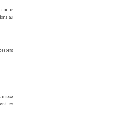
neur ne
ions au
besoins
t mieux
ment en