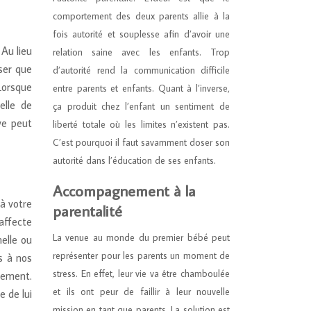
comportement des deux parents allie à la
fois autorité et souplesse afin d’avoir une
 Au lieu
relation saine avec les enfants. Trop
nser que
d’autorité rend la communication difficile
Lorsque
entre parents et enfants. Quant à l’inverse,
elle de
ça produit chez l’enfant un sentiment de
ve peut
liberté totale où les limites n’existent pas.
C’est pourquoi il faut savamment doser son
autorité dans l’éducation de ses enfants.
Accompagnement à la
à votre
parentalité
affecte
La venue au monde du premier bébé peut
nelle ou
représenter pour les parents un moment de
s à nos
stress. En effet, leur vie va être chamboulée
tement.
et ils ont peur de faillir à leur nouvelle
 de lui
mission en tant que parents. La solution est