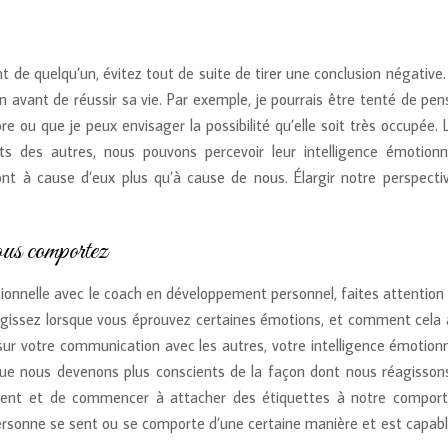
de quelqu’un, évitez tout de suite de tirer une conclusion négative.
ion avant de réussir sa vie. Par exemple, je pourrais être tenté de pe
 ou que je peux envisager la possibilité qu’elle soit très occupée. 
s des autres, nous pouvons percevoir leur intelligence émotionn
font à cause d’eux plus qu’à cause de nous. Élargir notre perspecti
ous comportez
onnelle avec le coach en développement personnel, faites attention 
ssez lorsque vous éprouvez certaines émotions, et comment cela 
t sur votre communication avec les autres, votre intelligence émotion
que nous devenons plus conscients de la façon dont nous réagisson
ement et de commencer à attacher des étiquettes à notre compor
rsonne se sent ou se comporte d’une certaine manière et est capable