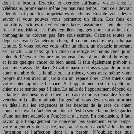
dont il a besoin. Exercice et exercice suffisants, visites chez le
vétérinaire, promenades même par mauvais temps – tout cela devrait
aller de soi pour les propriétaires de chiens. Ensuite vous devez
savoir si vous pouvez vous permettre un chien. Les frais de
nourriture, factures du vétérinaire, taxes, assurance – en plus des
frais d’acquisition, les frais réguliers engagés pour un animal de
compagnie ne doivent pas être sous-estimés. Calculez toutes les
dépenses avant d’acheter un chien, afin de ne pas être tué par lui par
la suite. Si vous pouvez vous offrir un chien, un obstacle important
est franchi. Constatez qu’un chien du refuge est moins cher qu’un
chien de l’éleveur. Donnez un nouveau foyer à un animal du refuge,
et faites quelque chose de bien aussi. Il faut également prévoir si
vous avez assez de place. Si votre maison est assez grande pour un
autre membre de la famille ou, au mieux, vous avez même votre
propre maison avec un jardin ou un espace libre, c’est mieux car
votre chien apprécie l’espace. Si l’appartement est trop petit, un
chien ne se sentira pas à l’aise. La taille de l’appartement dépend de
la taille et des besoins du chien – en cas de doute, demandez à votre
vétérinaire la taille minimale. En général, vous devez vous informer
en détail sur les exigences et les besoins de la race de chien
concernée avant d’acheter un chien. C’est la seule façon de le garder
d’une manière adaptée à l’espèce et à la race. En conclusion, il faut
savoir que l’engagement ne concerne pas seulement votre temps,
votre argent et votre espace, mais aussi votre capacité à lui donner
l’attention et l’affection dont il a besoin. N’oubliez pas que