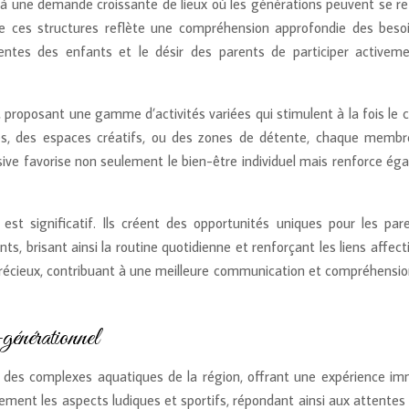
t à une demande croissante de lieux où les générations peuvent se re
de ces structures reflète une compréhension approfondie des beso
tentes des enfants et le désir des parents de participer activem
 proposant une gamme d’activités variées qui stimulent à la fois le 
tives, des espaces créatifs, ou des zones de détente, chaque membr
sive favorise non seulement le bien-être individuel mais renforce ég
 est significatif. Ils créent des opportunités uniques pour les par
nts, brisant ainsi la routine quotidienne et renforçant les liens affect
récieux, contribuant à une meilleure communication et compréhensio
-générationnel
des complexes aquatiques de la région, offrant une expérience im
lement les aspects ludiques et sportifs, répondant ainsi aux attentes