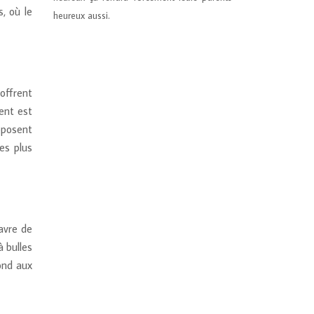
s, où le
heureux aussi.
offrent
ent est
roposent
es plus
avre de
à bulles
ond aux