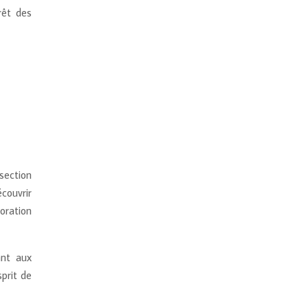
rêt des
 section
écouvrir
oration
ant aux
sprit de