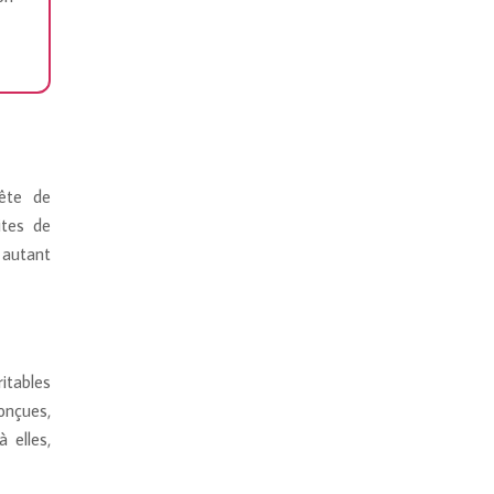
ête de
ites de
 autant
itables
conçues,
 elles,