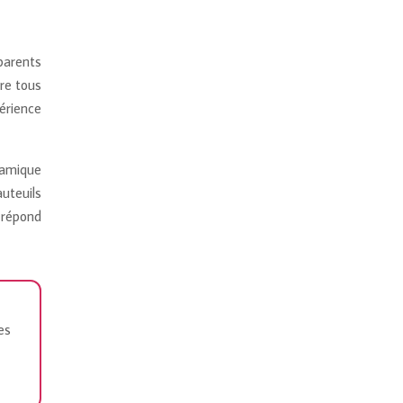
parents
re tous
périence
ramique
uteuils
 répond
es