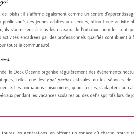
âges
 de loisirs ; il s’affirme également comme un centre d’apprentissag
public varié, des jeunes adultes aux seniors, offrant une activité p
ils s’adressent à tous les niveaux, de l’initiation pour les tout-pe
activités encadrées par des professionnels qualifiés contribuent à f
pour toute la communauté.
ières
l’année, le Dock Océane organise régulièrement des événements noctu
tiques, telles que les
pool parties
estivales ou les séances de
rience. Les animations saisonnières, quant à elles, s’adaptent au cal
ciaux pendant les vacances scolaires ou des défis sportifs lors de j
e toutes les générations, en offrant un espace où chacun trouve s