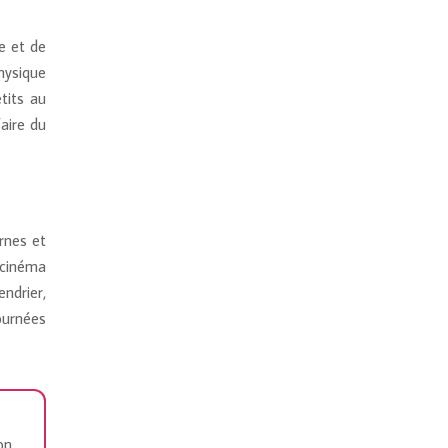
e et de
hysique
tits au
aire du
rnes et
 cinéma
endrier,
ournées
on