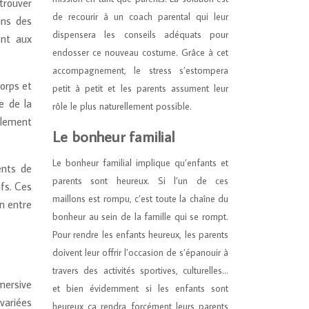
trouver
de recourir à un coach parental qui leur
ins des
dispensera les conseils adéquats pour
ent aux
endosser ce nouveau costume. Grâce à cet
accompagnement, le stress s’estompera
corps et
petit à petit et les parents assument leur
e de la
rôle le plus naturellement possible.
alement
Le bonheur familial
Le bonheur familial implique qu’enfants et
ents de
parents sont heureux. Si l’un de ces
ifs. Ces
maillons est rompu, c’est toute la chaîne du
n entre
bonheur au sein de la famille qui se rompt.
Pour rendre les enfants heureux, les parents
doivent leur offrir l’occasion de s’épanouir à
travers des activités sportives, culturelles…
mersive
et bien évidemment si les enfants sont
 variées
heureux ça rendra forcément leurs parents