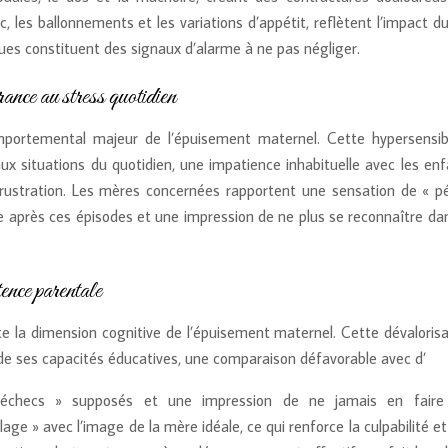
les ballonnements et les variations d’appétit, reflètent l’impact du
ues constituent des signaux d’alarme à ne pas négliger.
rance au stress quotidien
omportemental majeur de l’épuisement maternel. Cette hypersensibi
ux situations du quotidien, une impatience inhabituelle avec les enf
 frustration. Les mères concernées rapportent une sensation de « pé
nse après ces épisodes et une impression de ne plus se reconnaître da
ence parentale
e la dimension cognitive de l’épuisement maternel. Cette dévalorisa
de ses capacités éducatives, une comparaison défavorable avec d’
« échecs » supposés et une impression de ne jamais en faire
e » avec l’image de la mère idéale, ce qui renforce la culpabilité et