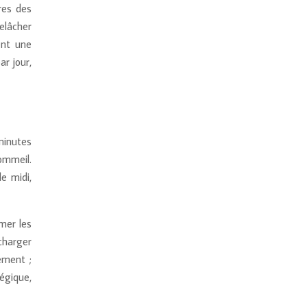
res des
elâcher
ent une
r jour,
minutes
ommeil.
e midi,
mer les
charger
ement ;
égique,