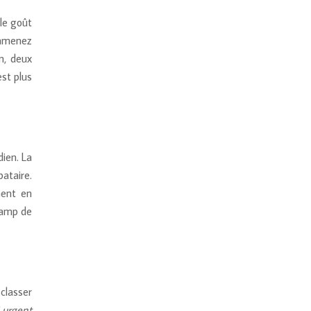
 le goût
ramenez
n, deux
est plus
dien. La
ataire.
ment en
hamp de
 classer
 urgent