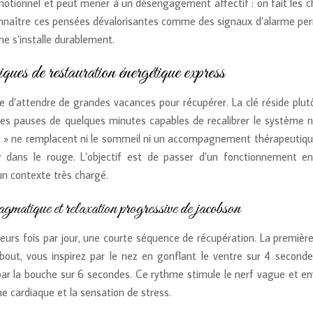
émotionnel et peut mener à un désengagement affectif : on fait les c
econnaître ces pensées dévalorisantes comme des signaux d’alarme pe
ne s’installe durablement.
ques de restauration énergétique express
ire d’attendre de grandes vacances pour récupérer. La clé réside plu
des pauses de quelques minutes capables de recalibrer le système n
s » ne remplacent ni le sommeil ni un accompagnement thérapeutiqu
er dans le rouge. L’objectif est de passer d’un fonctionnement en
n contexte très chargé.
gmatique et relaxation progressive de jacobson
ieurs fois par jour, une courte séquence de récupération. La premièr
bout, vous inspirez par le nez en gonflant le ventre sur 4 seconde
par la bouche sur 6 secondes. Ce rythme stimule le nerf vague et en
me cardiaque et la sensation de stress.