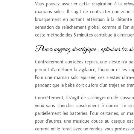
Vous pouvez associer cette respiration à la
relax
mamans solos. Il s’agit de contracter une zone 
brusquement en portant attention à la détente q
sensation de relâchement global, comme si l’on ap
cette méthode des 5 minutes contribue à diminuer l
Power napping stratégique : optimiser les s
Contrairement aux idées reçues, une sieste n’a pa
permet d’améliorer la vigilance, l’humeur et les 
Pour une maman solo épuisée, ces siestes ultra-
pendant que le bébé dort ou lors d’un trajet en tran
Concrètement, il s’agit de s’allonger ou de s’ass
yeux sans chercher absolument à dormir. Le sim
partiellement les batteries. Pour certaines, un 
pour d’autres, une musique douce au casque est p
comme on le ferait avec un rendez-vous professionne