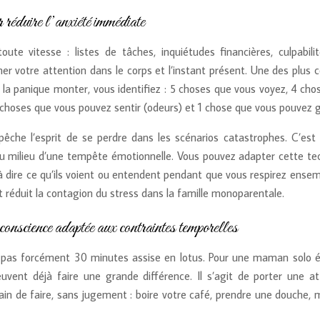
 réduire l’anxiété immédiate
ute vitesse : listes de tâches, inquiétudes financières, culpabili
r votre attention dans le corps et l’instant présent. Une des plus 
la panique monter, vous identifiez : 5 choses que vous voyez, 4 cho
choses que vous pouvez sentir (odeurs) et 1 chose que vous pouvez g
che l’esprit de se perdre dans les scénarios catastrophes. C’est
u milieu d’une tempête émotionnelle. Vous pouvez adapter cette te
r à dire ce qu’ils voient ou entendent pendant que vous respirez ense
 réduit la contagion du stress dans la famille monoparentale.
onscience adaptée aux contraintes temporelles
pas forcément 30 minutes assise en lotus. Pour une maman solo é
vent déjà faire une grande différence. Il s’agit de porter une at
rain de faire, sans jugement : boire votre café, prendre une douche,