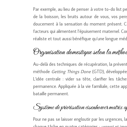
Par exemple, au lieu de penser à votre to-do list p
de la boisson, les bruits autour de vous, vos pen
doucement à la sensation du moment présent. Cet
facteurs qui alimentent l’épuisement maternel. Com
réaliste et tout aussi bénéfique qu’une longue médi
Organisation domestique selon la mét
Au-delà des techniques de récupération, la prévent
méthode
Getting Things Done
(GTD), développée 
L’idée centrale : vider sa tête, clarifier les t
permanence. Appliquée à la vie familiale, cette 
bataille permanent.
Système de priorisation eisenhower matrix ap
Pour ne pas se laisser engloutir par les urgences, l
chaque tâche en quatre catégories :
urgent et imp