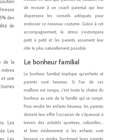
soutien
de recourir à un coach parental qui leur
étresse
dispensera les conseils adéquats pour
 8% des
endosser ce nouveau costume. Grâce à cet
lité de
accompagnement, le stress s’estompera
petit à petit et les parents assument leur
rôle le plus naturellement possible.
Le bonheur familial
e de la
s mères
Le bonheur familial implique qu’enfants et
e et une
parents sont heureux. Si l’un de ces
cturnes
maillons est rompu, c’est toute la chaîne du
bonheur au sein de la famille qui se rompt.
Pour rendre les enfants heureux, les parents
doivent leur offrir l’occasion de s’épanouir à
es. Les
travers des activités sportives, culturelles…
te. Les
et bien évidemment si les enfants sont
es. Les
heureux ça rendra forcément leurs parents