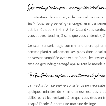
Grounding technique : ancrage sensoriel pour
En situation de surcharge, le mental tourne à to
techniques de grounding
(ancrage) visent à ramene
est la méthode « 5-4-3-2-1 ». Quand vous sentez 
vous pouvez toucher, 3 sons que vous entendez, 2 
Ce scan sensoriel agit comme une ancre qui empê
comme planter solidement ses pieds dans le sol a
en version simplifiée avec vos enfants : les invite
type de grounding partagé apaise tout le monde et
Mindfulness express : méditation de pleine c
La
méditation de pleine conscience
ne nécessite 
quelques minutes de « mindfulness express » peu
délibérée et bienveillante à ce que vous êtes en t
jusqu’à l’école, étendre une machine de linge.