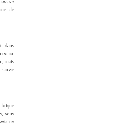
hoses «
rmet de
tôt dans
erveux.
e, mais
 survie
e brique
s, vous
voie un