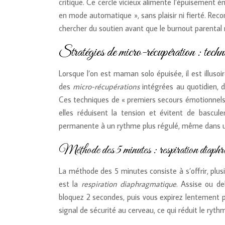
critique. Ce cercle vicieux alimente l’épuisement 
en mode automatique », sans plaisir ni fierté. R
chercher du soutien avant que le burnout parental 
Stratégies de micro-récupération : techni
Lorsque l’on est maman solo épuisée, il est illuso
des
micro-récupérations
intégrées au quotidien, 
Ces techniques de « premiers secours émotionnel
elles réduisent la tension et évitent de bascul
permanente à un rythme plus régulé, même dans u
Méthode des 5 minutes : respiration diaphra
La méthode des 5 minutes consiste à s’offrir, plus
est la
respiration diaphragmatique
. Assise ou de
bloquez 2 secondes, puis vous expirez lentement 
signal de sécurité au cerveau, ce qui réduit le ryth