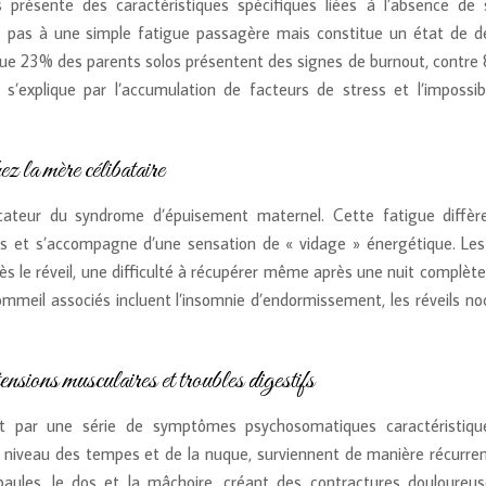
 présente des caractéristiques spécifiques liées à l’absence de 
e pas à une simple fatigue passagère mais constitue un état de d
ue 23% des parents solos présentent des signes de burnout, contre
 s’explique par l’accumulation de facteurs de stress et l’impossibi
z la mère célibataire
icateur du syndrome d’épuisement maternel. Cette fatigue diffèr
pos et s’accompagne d’une sensation de « vidage » énergétique. Le
dès le réveil, une difficulté à récupérer même après une nuit complèt
ommeil associés incluent l’insomnie d’endormissement, les réveils no
sions musculaires et troubles digestifs
t par une série de symptômes psychosomatiques caractéristiqu
u niveau des tempes et de la nuque, surviennent de manière récurren
aules, le dos et la mâchoire, créant des contractures douloureus