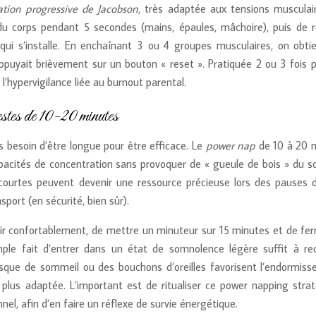
ation progressive de Jacobson
, très adaptée aux tensions musculai
du corps pendant 5 secondes (mains, épaules, mâchoire), puis de r
ui s’installe. En enchaînant 3 ou 4 groupes musculaires, on obti
puyait brièvement sur un bouton « reset ». Pratiquée 2 ou 3 fois pa
’hypervigilance liée au burnout parental.
iestes de 10-20 minutes
s besoin d’être longue pour être efficace. Le
power nap
de 10 à 20 
capacités de concentration sans provoquer de « gueule de bois » du s
courtes peuvent devenir une ressource précieuse lors des pauses d
sport (en sécurité, bien sûr).
eoir confortablement, de mettre un minuteur sur 15 minutes et de fer
ple fait d’entrer dans un état de somnolence légère suffit à re
masque de sommeil ou des bouchons d’oreilles favorisent l’endormiss
lus adaptée. L’important est de ritualiser ce power napping strat
l, afin d’en faire un réflexe de survie énergétique.