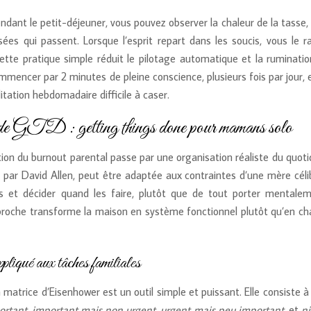
endant le petit-déjeuner, vous pouvez observer la chaleur de la tasse,
sées qui passent. Lorsque l’esprit repart dans les soucis, vous le 
te pratique simple réduit le pilotage automatique et la ruminatio
mencer par 2 minutes de pleine conscience, plusieurs fois par jour, 
tation hebdomadaire difficile à caser.
hode GTD : getting things done pour mamans solo
ion du burnout parental passe par une organisation réaliste du quoti
par David Allen, peut être adaptée aux contraintes d’une mère célib
âches et décider quand les faire, plutôt que de tout porter mentale
approche transforme la maison en système fonctionnel plutôt qu’en c
pliqué aux tâches familiales
a matrice d’Eisenhower est un outil simple et puissant. Elle consiste à
ortant
,
important mais non urgent
,
urgent mais peu important
, et
ni