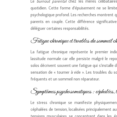
Le
burnout parental
chez les mères célibataires
quotidien. Cette forme d’épuisement ne se limit
psychologique profond. Les recherches montrent q
parents en couple. Cette différence significative
déléguer certaines responsabilités.
Fatigue chronique et troubles du sommeil che
La fatigue chronique représente le premier ind
lassitude normale car elle persiste malgré le re
solos décrivent souvent une fatigue qui s’installe 
sensation de « tourner à vide ». Les troubles du s
fréquents et un sommeil non réparateur.
Symptômes psychosomatiques : céphalées, ten
Le stress chronique se manifeste physiquemen
céphalées de tension, localisées principalement a
tensions musculaires se concentrent dans les ép