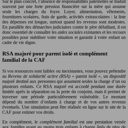
Sur le plan concret, l’absence de responsabilités paternelles se traduit
souvent par une forte pression financière sur la mère qui assume
seule les charges du foyer. Loyer, alimentation, vêtements,
fournitures scolaires, frais de garde, activités extrascolaires : la liste
des dépenses est longue, surtout quand les revenus sont modestes.
En parallèle des démarches judiciaires contre le père défaillant, il est
donc essentiel de connaître les
aides sociales
existantes et les recours
possibles pour stabiliser votre situation et garantir à votre enfant un
cadre de vie digne.
RSA majoré pour parent isolé et complément
familial de la CAF
Si vos ressources sont faibles ou inexistantes, vous pouvez prétendre
au
Revenu de solidarité active (RSA)
« parent isolé », un dispositif
majoré destiné aux personnes qui assument seules la charge d’un ou
plusieurs enfants. Ce RSA majoré est accordé pendant une durée
limitée après la séparation ou la perte du conjoint, mais il permet de
traverser une période particulièrement vulnérable. Le montant
dépend du nombre d’enfants à charge et de vos autres revenus
éventuels. Une simulation peut être réalisée en ligne sur le site de la
CAF pour estimer vos droits.
En complément, le
complément familial
est une prestation versée
aux familles ayant au moins trois enfants à charge âgés de plus de