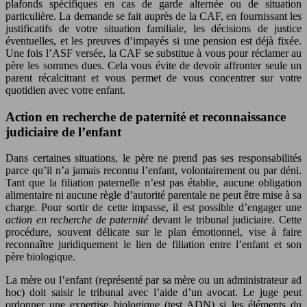
plafonds spécifiques en cas de garde alternée ou de situation
particulière. La demande se fait auprès de la CAF, en fournissant les
justificatifs de votre situation familiale, les décisions de justice
éventuelles, et les preuves d’impayés si une pension est déjà fixée.
Une fois l’ASF versée, la CAF se substitue à vous pour réclamer au
père les sommes dues. Cela vous évite de devoir affronter seule un
parent récalcitrant et vous permet de vous concentrer sur votre
quotidien avec votre enfant.
Action en recherche de paternité et reconnaissance
judiciaire de l’enfant
Dans certaines situations, le père ne prend pas ses responsabilités
parce qu’il n’a jamais reconnu l’enfant, volontairement ou par déni.
Tant que la filiation paternelle n’est pas établie, aucune obligation
alimentaire ni aucune règle d’autorité parentale ne peut être mise à sa
charge. Pour sortir de cette impasse, il est possible d’engager une
action en recherche de paternité
devant le tribunal judiciaire. Cette
procédure, souvent délicate sur le plan émotionnel, vise à faire
reconnaître juridiquement le lien de filiation entre l’enfant et son
père biologique.
La mère ou l’enfant (représenté par sa mère ou un administrateur ad
hoc) doit saisir le tribunal avec l’aide d’un avocat. Le juge peut
ordonner une expertise biologique (test ADN) si les éléments du