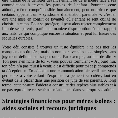
être grande de le dénigrer devant l’enfant ou de le mettre face à ses
contradictions à travers les paroles de l’enfant. Pourtant, cette
attitude, même compréhensible humainement, peut nourrir ce que
certains appellent un « syndrome d’aliénation parentale », c’est-à-
dire une mise en conflit de loyautés où l’enfant se sent obligé de
choisir un camp. Pour se protéger, il peut alors rejeter complètement
l’un de ses parents, parfois de manière disproportionnée par rapport
aux faits, ce qui complique encore la situation et peut lui laisser des
séquelles durables.
Votre défi consiste à trouver un juste équilibre : ne pas nier les
manquements du père, mais les nommer avec des mots simples, sans
jugement définitif sur sa personne. Par exemple, au lieu de dire «
Ton père s’en fiche de toi », vous pouvez formuler : « Aujourd’hui,
ton père n’a pas réussi à venir, c’est difficile pour toi et je comprends
ta déception ». En adoptant une communication bienveillante, vous
permettez à votre enfant d’exprimer sa peine et sa colère, tout en
évitant de le placer dans une position de juge de ses parents. À long
terme, cette posture l’aidera à construire des repères plus stables et à
ne pas reproduire ces schémas relationnels dans sa propre vie adulte.
Stratégies financières pour mères isolées :
aides sociales et recours juridiques