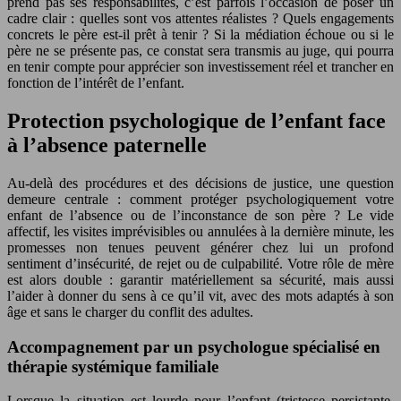
prend pas ses responsabilités, c’est parfois l’occasion de poser un
cadre clair : quelles sont vos attentes réalistes ? Quels engagements
concrets le père est-il prêt à tenir ? Si la médiation échoue ou si le
père ne se présente pas, ce constat sera transmis au juge, qui pourra
en tenir compte pour apprécier son investissement réel et trancher en
fonction de l’intérêt de l’enfant.
Protection psychologique de l’enfant face
à l’absence paternelle
Au-delà des procédures et des décisions de justice, une question
demeure centrale : comment protéger psychologiquement votre
enfant de l’absence ou de l’inconstance de son père ? Le vide
affectif, les visites imprévisibles ou annulées à la dernière minute, les
promesses non tenues peuvent générer chez lui un profond
sentiment d’insécurité, de rejet ou de culpabilité. Votre rôle de mère
est alors double : garantir matériellement sa sécurité, mais aussi
l’aider à donner du sens à ce qu’il vit, avec des mots adaptés à son
âge et sans le charger du conflit des adultes.
Accompagnement par un psychologue spécialisé en
thérapie systémique familiale
Lorsque la situation est lourde pour l’enfant (tristesse persistante,