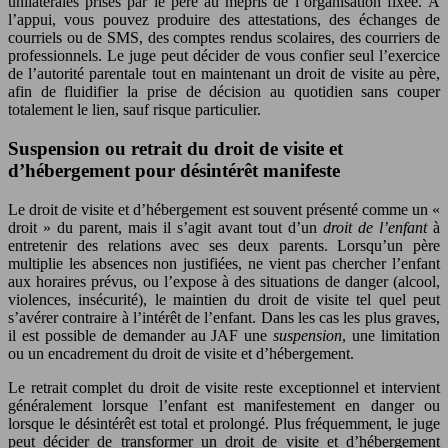
unilatérales prises par le père au mépris de l’organisation fixée. À
l’appui, vous pouvez produire des attestations, des échanges de
courriels ou de SMS, des comptes rendus scolaires, des courriers de
professionnels. Le juge peut décider de vous confier seul l’exercice
de l’autorité parentale tout en maintenant un droit de visite au père,
afin de fluidifier la prise de décision au quotidien sans couper
totalement le lien, sauf risque particulier.
Suspension ou retrait du droit de visite et
d’hébergement pour désintérêt manifeste
Le droit de visite et d’hébergement est souvent présenté comme un «
droit » du parent, mais il s’agit avant tout d’un
droit de l’enfant
à
entretenir des relations avec ses deux parents. Lorsqu’un père
multiplie les absences non justifiées, ne vient pas chercher l’enfant
aux horaires prévus, ou l’expose à des situations de danger (alcool,
violences, insécurité), le maintien du droit de visite tel quel peut
s’avérer contraire à l’intérêt de l’enfant. Dans les cas les plus graves,
il est possible de demander au JAF une
suspension
, une limitation
ou un encadrement du droit de visite et d’hébergement.
Le retrait complet du droit de visite reste exceptionnel et intervient
généralement lorsque l’enfant est manifestement en danger ou
lorsque le désintérêt est total et prolongé. Plus fréquemment, le juge
peut décider de transformer un droit de visite et d’hébergement