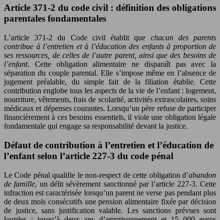
Article 371-2 du code civil : définition des obligations
parentales fondamentales
L’article 371-2 du Code civil établit que
chacun des parents
contribue à l’entretien et à l’éducation des enfants à proportion de
ses ressources, de celles de l’autre parent, ainsi que des besoins de
l’enfant
. Cette obligation alimentaire ne disparaît pas avec la
séparation du couple parental. Elle s’impose même en l’absence de
jugement préalable, du simple fait de la filiation établie. Cette
contribution englobe tous les aspects de la vie de l’enfant : logement,
nourriture, vêtements, frais de scolarité, activités extrascolaires, soins
médicaux et dépenses courantes. Lorsqu’un père refuse de participer
financièrement à ces besoins essentiels, il viole une obligation légale
fondamentale qui engage sa responsabilité devant la justice.
Défaut de contribution à l’entretien et l’éducation de
l’enfant selon l’article 227-3 du code pénal
Le Code pénal qualifie le non-respect de cette obligation d’
abandon
de famille
, un délit sévèrement sanctionné par l’article 227-3. Cette
infraction est caractérisée lorsqu’un parent ne verse pas pendant plus
de deux mois consécutifs une pension alimentaire fixée par décision
de justice, sans justification valable. Les sanctions prévues sont
lourdes : jusqu’à deux ans d’emprisonnement et 15 000 euros