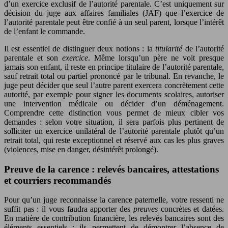
d’un exercice exclusif de l’autorité parentale. C’est uniquement sur
décision du juge aux affaires familiales (JAF) que l’exercice de
l’autorité parentale peut être confié à un seul parent, lorsque l’intérêt
de l’enfant le commande.
Il est essentiel de distinguer deux notions : la
titularité
de l’autorité
parentale et son
exercice
. Même lorsqu’un père ne voit presque
jamais son enfant, il reste en principe titulaire de l’autorité parentale,
sauf retrait total ou partiel prononcé par le tribunal. En revanche, le
juge peut décider que seul l’autre parent exercera concrètement cette
autorité, par exemple pour signer les documents scolaires, autoriser
une intervention médicale ou décider d’un déménagement.
Comprendre cette distinction vous permet de mieux cibler vos
demandes : selon votre situation, il sera parfois plus pertinent de
solliciter un exercice unilatéral de l’autorité parentale plutôt qu’un
retrait total, qui reste exceptionnel et réservé aux cas les plus graves
(violences, mise en danger, désintérêt prolongé).
Preuve de la carence : relevés bancaires, attestations
et courriers recommandés
Pour qu’un juge reconnaisse la carence paternelle, votre ressenti ne
suffit pas : il vous faudra apporter des
preuves
concrètes et datées.
En matière de contribution financière, les relevés bancaires sont des
éléments essentiels : ils permettent de démontrer l’absence de