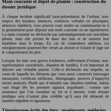
Main courante et dépôt de plainte : construction du
dossier juridique
À chaque incident significatif (non-présentation de l’enfant, non-
respect des horaires, menaces, violences verbales ou physiques,
absences répétées), vous pouvez vous rendre au commissariat ou à
la gendarmerie pour déposer une
main courante
ou un
signalement
.
La main courante ne déclenche pas automatiquement une procédure
pénale, mais elle permet de dater des faits et de montrer leur
répétition dans le temps. En cas de contentieux ultérieur, ces
enregistrements pourront être versés au dossier et éclairer le juge sur
le comportement du père.
Lorsque les faits sont graves (violences, enlèvement d’enfant, non-
représentation caractérisée, abandon de famille), il est important de
déposer une véritable
plainte
. Celle-ci déclenche une enquête, au
cours de laquelle les éléments que vous aurez conservés (messages
menaçants, certificats médicaux, témoignages, preuves d’impayés)
seront analysés. Plutôt que d’attendre une situation extrême, mieux
vaut réagir dès les premiers signaux inquiétants : comme une
assurance que l’on constitue au fur et à mesure, votre dossier
juridique sera d’autant plus crédible qu’il aura été alimenté de
manière régulière et rigoureuse.
Témoignages écrits des tiers : enseignants, médecins