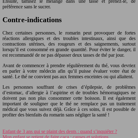
Ensuite, tamisez le mélange dans une tasse et prenez-le, de
préférence sans le sucrer.
Contre-indications
Chez certaines personnes, le romarin peut provoquer de fortes
réactions allergiques et des troubles intestinaux, ainsi que des
contractions utérines, des rougeurs et des saignements, surtout
lorsqu’il est consommé en grande quantité. Pour éviter le danger, il
est recommandé de ne pas dépasser deux tasses de thé par jour.
Avant de commencer à prendre régulièrement du thé, vous devriez
en parler à votre médecin afin qu’il puisse évaluer votre état de
santé. Le thé ne convient pas aux femmes enceintes ou qui allaitent.
Les personnes souffrant de crises d’épilepsie, de problèmes
d’estomac, d’allergie à l’aspirine et de troubles hémorragiques ne
doivent pas non plus consommer cette boisson. Il est également
important de souligner que le thé ne remplace pas un traitement
médical que vous suivez déjà. Grâce à ces soins, il est possible de
profiter des bienfaits du romarin sans négliger la santé !
Enfant de 3 ans qui se plaint des dents : quand s’inquiéter ?
Mon enfant se retient de faire caca : causes et solutions