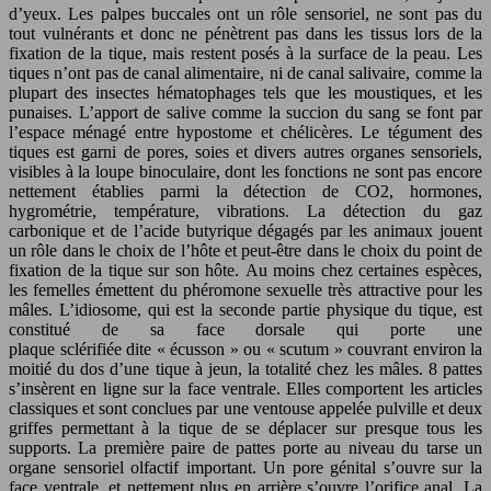
d’yeux. Les palpes buccales ont un rôle sensoriel, ne sont pas du
tout vulnérants et donc ne pénètrent pas dans les tissus lors de la
fixation de la tique, mais restent posés à la surface de la peau. Les
tiques n’ont pas de canal alimentaire, ni de canal salivaire, comme la
plupart des insectes hématophages tels que les moustiques, et les
punaises. L’apport de salive comme la succion du sang se font par
l’espace ménagé entre hypostome et chélicères. Le tégument des
tiques est garni de pores, soies et divers autres organes sensoriels,
visibles à la loupe binoculaire, dont les fonctions ne sont pas encore
nettement établies parmi la détection de CO2, hormones,
hygrométrie, température, vibrations. La détection du gaz
carbonique et de l’acide butyrique dégagés par les animaux jouent
un rôle dans le choix de l’hôte et peut-être dans le choix du point de
fixation de la tique sur son hôte. Au moins chez certaines espèces,
les femelles émettent du phéromone sexuelle très attractive pour les
mâles. L’idiosome, qui est la seconde partie physique du tique, est
constitué de sa face dorsale qui porte une
plaque sclérifiée dite « écusson » ou « scutum » couvrant environ la
moitié du dos d’une tique à jeun, la totalité chez les mâles. 8 pattes
s’insèrent en ligne sur la face ventrale. Elles comportent les articles
classiques et sont conclues par une ventouse appelée pulville et deux
griffes permettant à la tique de se déplacer sur presque tous les
supports. La première paire de pattes porte au niveau du tarse un
organe sensoriel olfactif important. Un pore génital s’ouvre sur la
face ventrale, et nettement plus en arrière s’ouvre l’orifice anal. La