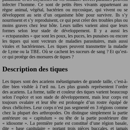
infecter l’homme. Ce sont de petits êtres vivants appartenant au
règne animal, végétal, bactérien ou mycosique, qui vivent ou se
développent au sein d’un organisme hôte pour survivre. Ils s’y
nourrissent et s’y reproduisent, ce qui peut créer des troubles plus ou
moins graves chez leur hôte. Leurs tailles varient ainsi que leurs
formes selon leur stade de développement. Il y a aussi les
« ectoparasites » que sont les poux, les puces, les punaises ou encore
les tiques qui sont vecteurs de maladies parasitaires, mais aussi
virales et bactériennes. Les tiques peuvent transmettre la maladie
de Lyme ou la TBE. Où se cachent les suceurs de sang ? Et qu’est-
ce qui protège des morsures de tiques ?
Description des tiques
Les tiques sont des acariens métastigmates de grande taille, c’est-à-
dire bien visible à l’œil nu. Les plus grands représentent l’ordre
des acariens. La forme, taille et couleur des tiques varient beaucoup
selon l’espèce et son stade de développement, mais leur corps est
toujours ovalaire et leur tête est prolongée d’un rostre équipé de
deux chélicères. Leur corps n’est pas segmenté en 3 régions comme
chez la plupart des arthropodes. On distingue simplement la partie
antérieure ou « capitulum » ou tête de la partie postérieure dite
« idiosome ». La première parie est constitué d’une région basale,
dite « base capitulaire » portant trois pièces buccales, et jamais