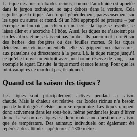
La tique des bois ou Ixodes ricinus, comme l’arachnide est appelée
dans le jargon technique, se tapit dehors dans la verdure. Cela
signifie que la tique s’accroupit généralement, paresseusement sur
les tiges ou autres et attend. Si un hôte approprié se présente – par
exemple un humain, un chien ou un cerf – la tique se réveille, se
laisse aller et s’accroche à l’hôte. Ainsi, les tiques ne s’assoient pas
sur les arbres et ne se laissent pas tomber. Ils parcourent la forêt sur
des herbes, des fougères ou des feuilles mortes. Si les tiques
détectent une victime potentielle, elles s’agrippent aux chaussures,
aux pantalons ou directement à la peau. Là, la tique rampe jusqu’à
ce qu’elle trouve un endroit avec une bonne réserve de sang – par
exemple le squat. Ensuite, la tique mord et suce le sang. Pour que les
mini-vampires ne mordent pas, ils piquent.
Quand est la saison des tiques ?
Les tiques sont principalement actives pendant la saison
chaude. Mais la chaleur est relative, car Ixodes ricinus n’a besoin
que de huit degrés Celsius pour se reproduire. Les tiques rampent
donc activement dans les sous-bois, même pendant les jours d’hiver
doux. La saison des tiques est donc moins une question de saison
que de température. Des animaux individuels ont également été
repérés à des altitudes supérieures à 1300 mètres.