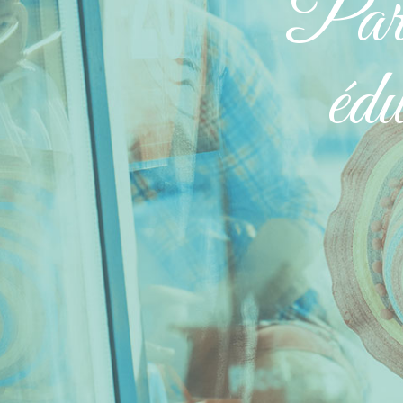
Pare
édu