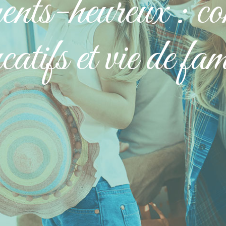
nts-heureux : con
catifs et vie de fam