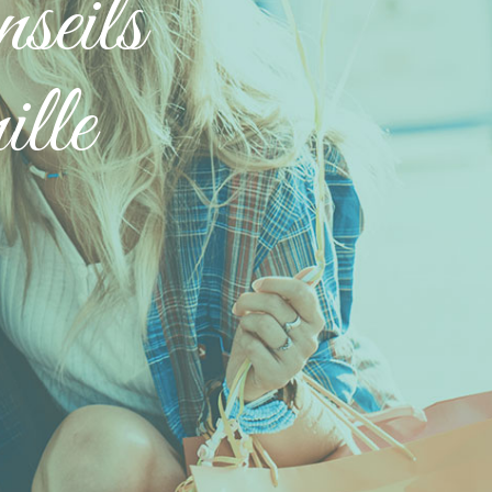
seils
ille